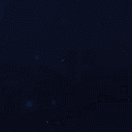
雅博app官网入口，官方平台客服24小时在线为您服务!【综合
体育、官方网站、娱乐平台、首页注册、最新官网、官网入口、
app下载链接、手机全站客户端、游戏网址中心、手机网页版登
录等】雅博app官网入口 专注于安全与合规，公开隐私政策、
数据加密说明和账户保护建议，向用户展示透明的安全机制。访
问 雅博app官网入口 可获取双重认证设置、密码管理指南以及
遇到问题时的快速联系通道。
联系我们
地址
support@gywjsl.com
快速导航
App下载
关于我们
隐私政策