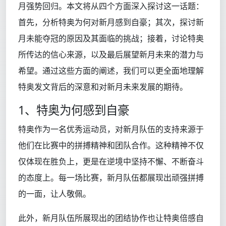
月强势回归。本文将从四个方面深入探讨这一话题：
首先，分析特奥为何对新月感到自豪；其次，探讨新
月未能夺冠的原因及其面临的挑战；接着，讨论特奥
所传达的信心来源，以及最后展望新月未来的潜力与
希望。通过这些方面的阐述，我们可以更全面地理解
特奥发文背后的深意和对新月未来发展的期待。
1、特奥为何感到自豪
特奥作为一名优秀运动员，对新月队伍的支持来源于
他们在比赛中的拼搏精神和团队合作。这种精神不仅
仅体现在胜负上，更是在逆境中坚持不懈、不断奋斗
的态度上。每一场比赛，新月队伍都展现出顽强拼搏
的一面，让人敬佩。
此外，新月队伍所展现出的团结协作也让特奥倍感自