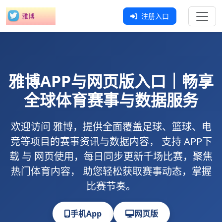
注册入口
雅博
APP与网页版入口｜畅享
全球体育赛事与数据服务
欢迎访问
雅博
，提供全面覆盖足球、篮球、电
竞等项目的赛事资讯与数据内容， 支持
APP下
载
与
网页使用
，每日同步更新千场比赛，聚焦
热门体育内容， 助您轻松获取赛事动态，掌握
比赛节奏。
手机App
网页版