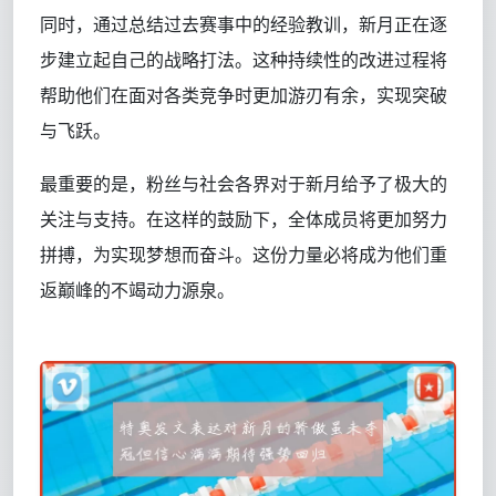
同时，通过总结过去赛事中的经验教训，新月正在逐
步建立起自己的战略打法。这种持续性的改进过程将
帮助他们在面对各类竞争时更加游刃有余，实现突破
与飞跃。
最重要的是，粉丝与社会各界对于新月给予了极大的
关注与支持。在这样的鼓励下，全体成员将更加努力
拼搏，为实现梦想而奋斗。这份力量必将成为他们重
返巅峰的不竭动力源泉。