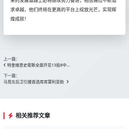
来的发展道路上必将继续努力奋进，相信通过不断追
求卓越，他们终将在更高的平台上绽放光芒，实现辉
煌成就！
上一篇：
特奎维恩史密斯全面开花13投8中…
下一篇：
马竞左后卫引援首选库库雷利亚助
相关推荐文章