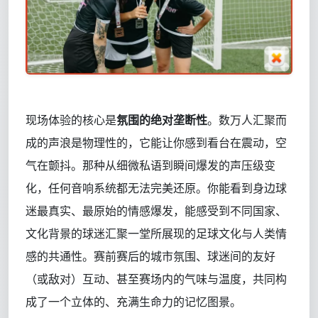
现场体验的核心是
氛围的绝对垄断性
。数万人汇聚而
成的声浪是物理性的，它能让你感到看台在震动，空
气在颤抖。那种从细微私语到瞬间爆发的声压级变
化，任何音响系统都无法完美还原。你能看到身边球
迷最真实、最原始的情感爆发，能感受到不同国家、
文化背景的球迷汇聚一堂所展现的足球文化与人类情
感的共通性。赛前赛后的城市氛围、球迷间的友好
（或敌对）互动、甚至赛场内的气味与温度，共同构
成了一个立体的、充满生命力的记忆图景。