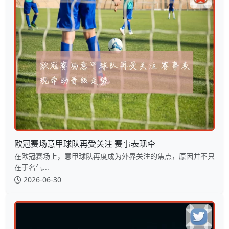
欧冠赛场意甲球队再受关注 赛事表现牵
在欧冠赛场上，意甲球队再度成为外界关注的焦点，原因并不只
在于名气...
2026-06-30