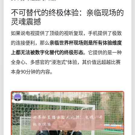
不可替代的终极体验：亲临现场的
灵魂震撼
如果说电视提供了顶级的视听复现，手机提供了极致
的连接便利，那么
亲临世界杯现场则是所有体验维度
上都无法被数字化替代的终极形态
。它提供的是一种
全身心、多感官的“浸泡式”体验，其价值远超越比赛
本身90分钟的内容。