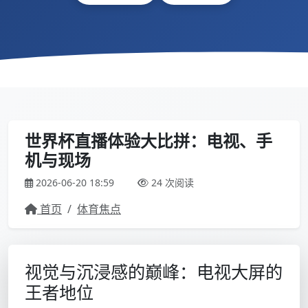
世界杯直播体验大比拼：电视、手
机与现场
2026-06-20 18:59
24 次阅读
首页
/
体育焦点
视觉与沉浸感的巅峰：电视大屏的
王者地位