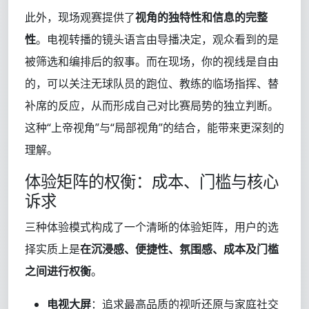
此外，现场观赛提供了
视角的独特性和信息的完整
性
。电视转播的镜头语言由导播决定，观众看到的是
被筛选和编排后的叙事。而在现场，你的视线是自由
的，可以关注无球队员的跑位、教练的临场指挥、替
补席的反应，从而形成自己对比赛局势的独立判断。
这种“上帝视角”与“局部视角”的结合，能带来更深刻的
理解。
体验矩阵的权衡：成本、门槛与核心
诉求
三种体验模式构成了一个清晰的体验矩阵，用户的选
择实质上是
在沉浸感、便捷性、氛围感、成本及门槛
之间进行权衡
。
电视大屏
：追求最高品质的视听还原与家庭社交