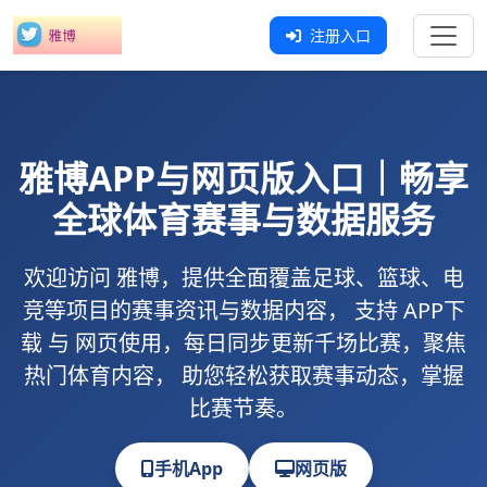
注册入口
雅博
APP与网页版入口｜畅享
全球体育赛事与数据服务
欢迎访问
雅博
，提供全面覆盖足球、篮球、电
竞等项目的赛事资讯与数据内容， 支持
APP下
载
与
网页使用
，每日同步更新千场比赛，聚焦
热门体育内容， 助您轻松获取赛事动态，掌握
比赛节奏。
手机App
网页版